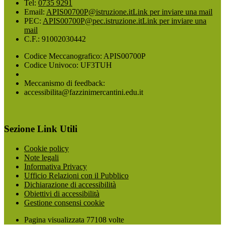
Tel:
0735 9291
Email:
APIS00700P@istruzione.it
Link per inviare una mail
PEC:
APIS00700P@pec.istruzione.it
Link per inviare una
mail
C.F.: 91002030442
Codice Meccanografico: APIS00700P
Codice Univoco: UF3TUH
Meccanismo di feedback:
accessibilita@fazzinimercantini.edu.it
Sezione Link Utili
Cookie policy
Note legali
Informativa Privacy
Ufficio Relazioni con il Pubblico
Dichiarazione di accessibilità
Obiettivi di accessibilità
Gestione consensi cookie
Pagina visualizzata
77108
volte