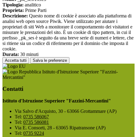
Tipologia:
analitico
Proprieta:
Prime Parti
Descrizione:
Questo nome di cookie è associato alla piattaforma di
analisi web open source Piwik. Viene utilizzato per aiutare i
proprietari di siti Web a monitorare il comportamento dei visitatori e
misurare le prestazioni del sito. È un cookie di tipo pattern, in cui il
prefisso _pk_ses è seguito da una breve serie di numeri e lettere, che
si ritiene sia un codice di riferimento per il dominio che imposta il
cookie.
Durata:
30 minuti
Accetta tutti
Salva le preferenze
Istituto d'Istruzione Superiore "Fazzini-
Mercantini"
Contatti
Istituto d'Istruzione Superiore "Fazzini-Mercantini"
Via Salvo d'Acquisto, 30 - 63066 Grottammare (AP)
Tel:
0735 586067
Tel:
0735 586081
Via E. Consorti, 28 - 63065 Ripatransone (AP)
Tel:
0735 9224