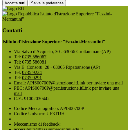
Accetta tutti
Salva le preferenze
Istituto d'Istruzione Superiore "Fazzini-
Mercantini"
Contatti
Istituto d'Istruzione Superiore "Fazzini-Mercantini"
Via Salvo d'Acquisto, 30 - 63066 Grottammare (AP)
Tel:
0735 586067
Tel:
0735 586081
Via E. Consorti, 28 - 63065 Ripatransone (AP)
Tel:
0735 9224
Tel:
0735 9291
Email:
APIS00700P@istruzione.it
Link per inviare una mail
PEC:
APIS00700P@pec.istruzione.it
Link per inviare una
mail
C.F.: 91002030442
Codice Meccanografico: APIS00700P
Codice Univoco: UF3TUH
Meccanismo di feedback:
accessibilita@fazzinimercantini.edu.it