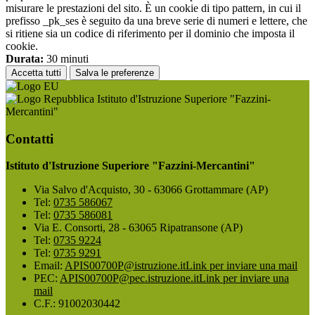
misurare le prestazioni del sito. È un cookie di tipo pattern, in cui il
prefisso _pk_ses è seguito da una breve serie di numeri e lettere, che
si ritiene sia un codice di riferimento per il dominio che imposta il
cookie.
Durata:
30 minuti
Accetta tutti
Salva le preferenze
Istituto d'Istruzione Superiore "Fazzini-
Mercantini"
Contatti
Istituto d'Istruzione Superiore "Fazzini-Mercantini"
Via Salvo d'Acquisto, 30 - 63066 Grottammare (AP)
Tel:
0735 586067
Tel:
0735 586081
Via E. Consorti, 28 - 63065 Ripatransone (AP)
Tel:
0735 9224
Tel:
0735 9291
Email:
APIS00700P@istruzione.it
Link per inviare una mail
PEC:
APIS00700P@pec.istruzione.it
Link per inviare una
mail
C.F.: 91002030442