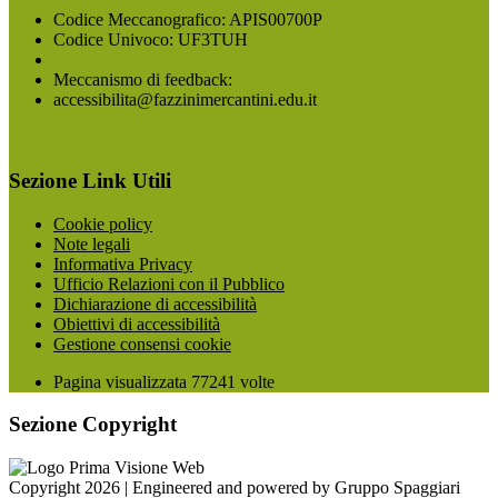
Codice Meccanografico: APIS00700P
Codice Univoco: UF3TUH
Meccanismo di feedback:
accessibilita@fazzinimercantini.edu.it
Sezione Link Utili
Cookie policy
Note legali
Informativa Privacy
Ufficio Relazioni con il Pubblico
Dichiarazione di accessibilità
Obiettivi di accessibilità
Gestione consensi cookie
Pagina visualizzata
77241
volte
Sezione Copyright
Copyright 2026 | Engineered and powered by Gruppo Spaggiari