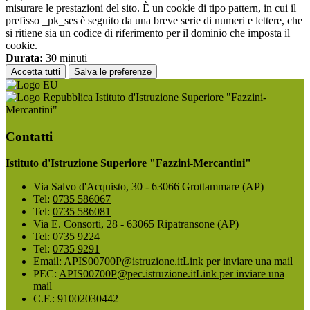
misurare le prestazioni del sito. È un cookie di tipo pattern, in cui il
prefisso _pk_ses è seguito da una breve serie di numeri e lettere, che
si ritiene sia un codice di riferimento per il dominio che imposta il
cookie.
Durata:
30 minuti
Accetta tutti
Salva le preferenze
Istituto d'Istruzione Superiore "Fazzini-
Mercantini"
Contatti
Istituto d'Istruzione Superiore "Fazzini-Mercantini"
Via Salvo d'Acquisto, 30 - 63066 Grottammare (AP)
Tel:
0735 586067
Tel:
0735 586081
Via E. Consorti, 28 - 63065 Ripatransone (AP)
Tel:
0735 9224
Tel:
0735 9291
Email:
APIS00700P@istruzione.it
Link per inviare una mail
PEC:
APIS00700P@pec.istruzione.it
Link per inviare una
mail
C.F.: 91002030442