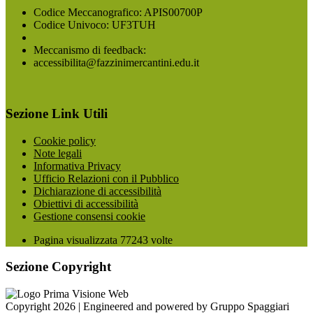
Codice Meccanografico: APIS00700P
Codice Univoco: UF3TUH
Meccanismo di feedback:
accessibilita@fazzinimercantini.edu.it
Sezione Link Utili
Cookie policy
Note legali
Informativa Privacy
Ufficio Relazioni con il Pubblico
Dichiarazione di accessibilità
Obiettivi di accessibilità
Gestione consensi cookie
Pagina visualizzata
77243
volte
Sezione Copyright
Copyright 2026 | Engineered and powered by Gruppo Spaggiari