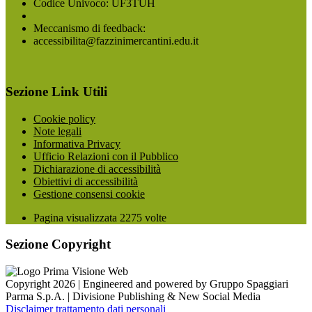
Codice Univoco: UF3TUH
Meccanismo di feedback:
accessibilita@fazzinimercantini.edu.it
Sezione Link Utili
Cookie policy
Note legali
Informativa Privacy
Ufficio Relazioni con il Pubblico
Dichiarazione di accessibilità
Obiettivi di accessibilità
Gestione consensi cookie
Pagina visualizzata
2275
volte
Sezione Copyright
Copyright 2026 | Engineered and powered by Gruppo Spaggiari
Parma S.p.A. | Divisione Publishing & New Social Media
Disclaimer trattamento dati personali