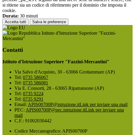
si ritiene sia un codice di riferimento per il dominio che imposta il
cookie.
Durata:
30 minuti
Accetta tutti
Salva le preferenze
Istituto d'Istruzione Superiore "Fazzini-
Mercantini"
Contatti
Istituto d'Istruzione Superiore "Fazzini-Mercantini"
Via Salvo d'Acquisto, 30 - 63066 Grottammare (AP)
Tel:
0735 586067
Tel:
0735 586081
Via E. Consorti, 28 - 63065 Ripatransone (AP)
Tel:
0735 9224
Tel:
0735 9291
Email:
APIS00700P@istruzione.it
Link per inviare una mail
PEC:
APIS00700P@pec.istruzione.it
Link per inviare una
mail
C.F.: 91002030442
Codice Meccanografico: APIS00700P