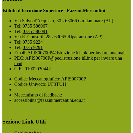
Istituto d'Istruzione Superiore "Fazzini-Mercantini"
Via Salvo d'Acquisto, 30 - 63066 Grottammare (AP)
Tel:
0735 586067
Tel:
0735 586081
Via E. Consorti, 28 - 63065 Ripatransone (AP)
Tel:
0735 9224
Tel:
0735 9291
Email:
APIS00700P@istruzione.it
Link per inviare una mail
PEC:
APIS00700P@pec.istruzione.it
Link per inviare una
mail
C.F.: 91002030442
Codice Meccanografico: APIS00700P
Codice Univoco: UF3TUH
Meccanismo di feedback:
accessibilita@fazzinimercantini.edu.it
Sezione Link Utili