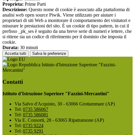
Proprieta:
Prime Parti
Descrizione:
Questo nome di cookie è associato alla piattaforma di
analisi web open source Piwik. Viene utilizzato per aiutare i
proprietari di siti Web a monitorare il comportamento dei visitatori e
misurare le prestazioni del sito. È un cookie di tipo pattern, in cui il
prefisso _pk_ses è seguito da una breve serie di numeri e lettere, che
si ritiene sia un codice di riferimento per il dominio che imposta il
cookie.
Durata:
30 minuti
Accetta tutti
Salva le preferenze
Istituto d'Istruzione Superiore "Fazzini-
Mercantini"
Contatti
Istituto d'Istruzione Superiore "Fazzini-Mercantini"
Via Salvo d'Acquisto, 30 - 63066 Grottammare (AP)
Tel:
0735 586067
Tel:
0735 586081
Via E. Consorti, 28 - 63065 Ripatransone (AP)
Tel:
0735 9224
Tel:
0735 9291