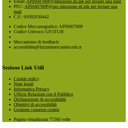
Email:
APIS00700P@istruzione.it
Link per inviare una mail
PEC:
APIS00700P@pec.istruzione.it
Link per inviare una
mail
C.F.: 91002030442
Codice Meccanografico: APIS00700P
Codice Univoco: UF3TUH
Meccanismo di feedback:
accessibilita@fazzinimercantini.edu.it
Sezione Link Utili
Cookie policy
Note legali
Informativa Privacy
Ufficio Relazioni con il Pubblico
Dichiarazione di accessibilità
Obiettivi di accessibilità
Gestione consensi cookie
Pagina visualizzata
77260
volte