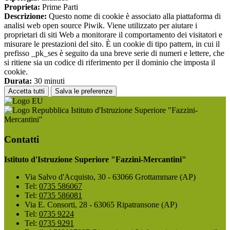
Proprieta:
Prime Parti
Descrizione:
Questo nome di cookie è associato alla piattaforma di
analisi web open source Piwik. Viene utilizzato per aiutare i
proprietari di siti Web a monitorare il comportamento dei visitatori e
misurare le prestazioni del sito. È un cookie di tipo pattern, in cui il
prefisso _pk_ses è seguito da una breve serie di numeri e lettere, che
si ritiene sia un codice di riferimento per il dominio che imposta il
cookie.
Durata:
30 minuti
Accetta tutti
Salva le preferenze
Istituto d'Istruzione Superiore "Fazzini-
Mercantini"
Contatti
Istituto d'Istruzione Superiore "Fazzini-Mercantini"
Via Salvo d'Acquisto, 30 - 63066 Grottammare (AP)
Tel:
0735 586067
Tel:
0735 586081
Via E. Consorti, 28 - 63065 Ripatransone (AP)
Tel:
0735 9224
Tel:
0735 9291