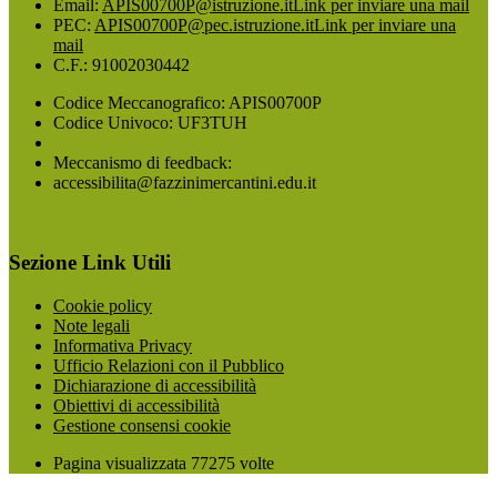
Email:
APIS00700P@istruzione.it
Link per inviare una mail
PEC:
APIS00700P@pec.istruzione.it
Link per inviare una
mail
C.F.: 91002030442
Codice Meccanografico: APIS00700P
Codice Univoco: UF3TUH
Meccanismo di feedback:
accessibilita@fazzinimercantini.edu.it
Sezione Link Utili
Cookie policy
Note legali
Informativa Privacy
Ufficio Relazioni con il Pubblico
Dichiarazione di accessibilità
Obiettivi di accessibilità
Gestione consensi cookie
Pagina visualizzata
77275
volte