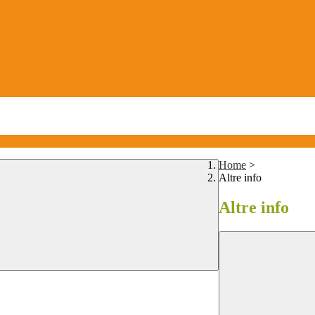
Home
>
Altre info
Altre info