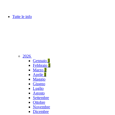
Tutte le info
2026
Gennaio
3
Febbraio
3
Marzo
2
Aprile
1
Maggio
Giugno
Luglio
Agosto
Settembre
Ottobre
Novembre
Dicembre