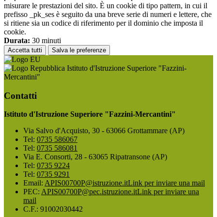
misurare le prestazioni del sito. È un cookie di tipo pattern, in cui il
prefisso _pk_ses è seguito da una breve serie di numeri e lettere, che
si ritiene sia un codice di riferimento per il dominio che imposta il
cookie.
Durata:
30 minuti
Accetta tutti
Salva le preferenze
Istituto d'Istruzione Superiore "Fazzini-
Mercantini"
Contatti
Istituto d'Istruzione Superiore "Fazzini-Mercantini"
Via Salvo d'Acquisto, 30 - 63066 Grottammare (AP)
Tel:
0735 586067
Tel:
0735 586081
Via E. Consorti, 28 - 63065 Ripatransone (AP)
Tel:
0735 9224
Tel:
0735 9291
Email:
APIS00700P@istruzione.it
Link per inviare una mail
PEC:
APIS00700P@pec.istruzione.it
Link per inviare una
mail
C.F.: 91002030442