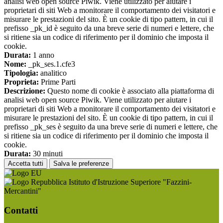
analisi web open source Piwik. Viene utilizzato per aiutare i
proprietari di siti Web a monitorare il comportamento dei visitatori e
misurare le prestazioni del sito. È un cookie di tipo pattern, in cui il
prefisso _pk_id è seguito da una breve serie di numeri e lettere, che
si ritiene sia un codice di riferimento per il dominio che imposta il
cookie.
Durata:
1 anno
Nome:
_pk_ses.1.cfe3
Tipologia:
analitico
Proprieta:
Prime Parti
Descrizione:
Questo nome di cookie è associato alla piattaforma di
analisi web open source Piwik. Viene utilizzato per aiutare i
proprietari di siti Web a monitorare il comportamento dei visitatori e
misurare le prestazioni del sito. È un cookie di tipo pattern, in cui il
prefisso _pk_ses è seguito da una breve serie di numeri e lettere, che
si ritiene sia un codice di riferimento per il dominio che imposta il
cookie.
Durata:
30 minuti
Accetta tutti
Salva le preferenze
Istituto d'Istruzione Superiore "Fazzini-
Mercantini"
Contatti