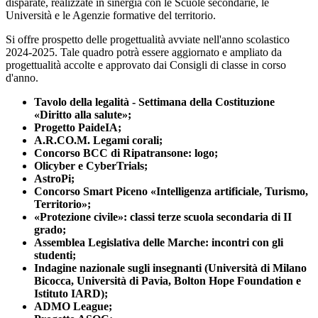
disparate, realizzate in sinergia con le Scuole secondarie, le
Università e le Agenzie formative del territorio.
Si offre prospetto delle progettualità avviate nell'anno scolastico
2024-2025. Tale quadro potrà essere aggiornato e ampliato da
progettualità accolte e approvato dai Consigli di classe in corso
d'anno.
Tavolo della legalità - Settimana della Costituzione
«Diritto alla salute»;
Progetto PaideIA;
A.R.CO.M. Legami corali;
Concorso BCC di Ripatransone: logo;
Olicyber e CyberTrials;
AstroPi;
Concorso Smart Piceno «Intelligenza artificiale, Turismo,
Territorio»;
«Protezione civile»: classi terze scuola secondaria di II
grado;
Assemblea Legislativa delle Marche: incontri con gli
studenti;
Indagine nazionale sugli insegnanti (Università di Milano
Bicocca, Università di Pavia, Bolton Hope Foundation e
Istituto IARD);
ADMO League;