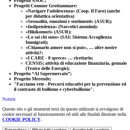
Progetto ASOC;
Progetti Comune Grottammare:
«Navigare l’adolescenza» (Coop. Il Faro) (anche
per didattica orientativa)
«Sessualità, emozioni e sentimenti» (ASUR);
«Indipendenza» (Narcotici anonimi);
«Hikikomori» (ASUR);
«Lo sai chi sono» (SAI: Sistema Accoglienza
Immigrati);
«Chiamarlo amore non si può», … altre nostre
attività?;
«I CARE - 0 spreco» … ricettario;
CENSIS; attività di educazione finanziaria, gennaio
(Teatro delle Energie);
Progetto “Al Supermercato”;
Progetto Merende;
"Facciamo rete - Percorsi educativi per la prevenzione ed
il contrasto di bullismo e cyberbullismo".
Notizie
Questo sito o gli strumenti terzi da questo utilizzati si avvalgono di
cookie necessari al funzionamento ed utili alle finalità illustrate nella
COOKIE POLICY
.
Personalizza
Rifiuta tutti
i cookies
Accetta tutti
i cookies