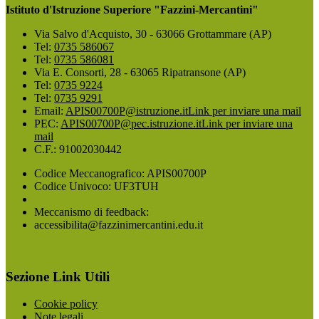
Istituto d'Istruzione Superiore "Fazzini-Mercantini"
Via Salvo d'Acquisto, 30 - 63066 Grottammare (AP)
Tel:
0735 586067
Tel:
0735 586081
Via E. Consorti, 28 - 63065 Ripatransone (AP)
Tel:
0735 9224
Tel:
0735 9291
Email:
APIS00700P@istruzione.it
Link per inviare una mail
PEC:
APIS00700P@pec.istruzione.it
Link per inviare una
mail
C.F.: 91002030442
Codice Meccanografico: APIS00700P
Codice Univoco: UF3TUH
Meccanismo di feedback:
accessibilita@fazzinimercantini.edu.it
Sezione Link Utili
Cookie policy
Note legali