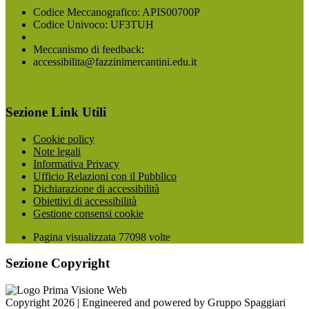
Codice Meccanografico: APIS00700P
Codice Univoco: UF3TUH
Meccanismo di feedback:
accessibilita@fazzinimercantini.edu.it
Sezione Link Utili
Cookie policy
Note legali
Informativa Privacy
Ufficio Relazioni con il Pubblico
Dichiarazione di accessibilità
Obiettivi di accessibilità
Gestione consensi cookie
Pagina visualizzata
77098
volte
Sezione Copyright
Copyright 2026 | Engineered and powered by Gruppo Spaggiari