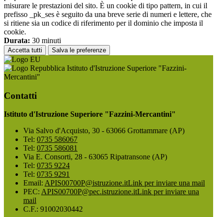
misurare le prestazioni del sito. È un cookie di tipo pattern, in cui il
prefisso _pk_ses è seguito da una breve serie di numeri e lettere, che
si ritiene sia un codice di riferimento per il dominio che imposta il
cookie.
Durata:
30 minuti
Accetta tutti
Salva le preferenze
Istituto d'Istruzione Superiore "Fazzini-
Mercantini"
Contatti
Istituto d'Istruzione Superiore "Fazzini-Mercantini"
Via Salvo d'Acquisto, 30 - 63066 Grottammare (AP)
Tel:
0735 586067
Tel:
0735 586081
Via E. Consorti, 28 - 63065 Ripatransone (AP)
Tel:
0735 9224
Tel:
0735 9291
Email:
APIS00700P@istruzione.it
Link per inviare una mail
PEC:
APIS00700P@pec.istruzione.it
Link per inviare una
mail
C.F.: 91002030442