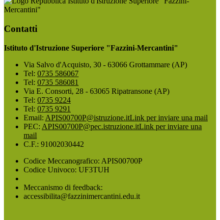
Istituto d'Istruzione Superiore "Fazzini-
Mercantini"
Contatti
Istituto d'Istruzione Superiore "Fazzini-Mercantini"
Via Salvo d'Acquisto, 30 - 63066 Grottammare (AP)
Tel:
0735 586067
Tel:
0735 586081
Via E. Consorti, 28 - 63065 Ripatransone (AP)
Tel:
0735 9224
Tel:
0735 9291
Email:
APIS00700P@istruzione.it
Link per inviare una mail
PEC:
APIS00700P@pec.istruzione.it
Link per inviare una
mail
C.F.: 91002030442
Codice Meccanografico: APIS00700P
Codice Univoco: UF3TUH
Meccanismo di feedback:
accessibilita@fazzinimercantini.edu.it