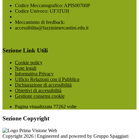
Codice Meccanografico: APIS00700P
Codice Univoco: UF3TUH
Meccanismo di feedback:
accessibilita@fazzinimercantini.edu.it
Sezione Link Utili
Cookie policy
Note legali
Informativa Privacy
Ufficio Relazioni con il Pubblico
Dichiarazione di accessibilità
Obiettivi di accessibilità
Gestione consensi cookie
Pagina visualizzata
77262
volte
Sezione Copyright
Copyright 2026 | Engineered and powered by Gruppo Spaggiari