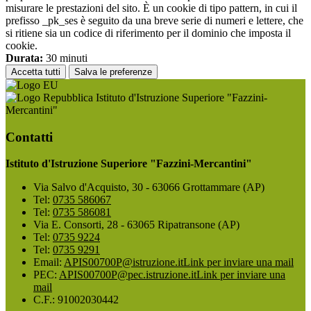
misurare le prestazioni del sito. È un cookie di tipo pattern, in cui il
prefisso _pk_ses è seguito da una breve serie di numeri e lettere, che
si ritiene sia un codice di riferimento per il dominio che imposta il
cookie.
Durata:
30 minuti
Accetta tutti
Salva le preferenze
Istituto d'Istruzione Superiore "Fazzini-
Mercantini"
Contatti
Istituto d'Istruzione Superiore "Fazzini-Mercantini"
Via Salvo d'Acquisto, 30 - 63066 Grottammare (AP)
Tel:
0735 586067
Tel:
0735 586081
Via E. Consorti, 28 - 63065 Ripatransone (AP)
Tel:
0735 9224
Tel:
0735 9291
Email:
APIS00700P@istruzione.it
Link per inviare una mail
PEC:
APIS00700P@pec.istruzione.it
Link per inviare una
mail
C.F.: 91002030442