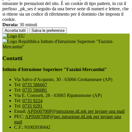
misurare le prestazioni del sito. È un cookie di tipo pattern, in cui il
prefisso _pk_ses è seguito da una breve serie di numeri e lettere, che
si ritiene sia un codice di riferimento per il dominio che imposta il
cookie.
Durata:
30 minuti
Accetta tutti
Salva le preferenze
Istituto d'Istruzione Superiore "Fazzini-
Mercantini"
Contatti
Istituto d'Istruzione Superiore "Fazzini-Mercantini"
Via Salvo d'Acquisto, 30 - 63066 Grottammare (AP)
Tel:
0735 586067
Tel:
0735 586081
Via E. Consorti, 28 - 63065 Ripatransone (AP)
Tel:
0735 9224
Tel:
0735 9291
Email:
APIS00700P@istruzione.it
Link per inviare una mail
PEC:
APIS00700P@pec.istruzione.it
Link per inviare una
mail
C.F.: 91002030442