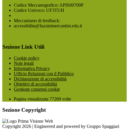
Codice Meccanografico: APIS00700P
Codice Univoco: UF3TUH
Meccanismo di feedback:
accessibilita@fazzinimercantini.edu.it
Sezione Link Utili
Cookie policy
Note legali
Informativa Privacy
Ufficio Relazioni con il Pubblico
Dichiarazione di accessibilità
Obiettivi di accessibilità
Gestione consensi cookie
Pagina visualizzata
77269
volte
Sezione Copyright
Copyright 2026 | Engineered and powered by Gruppo Spaggiari