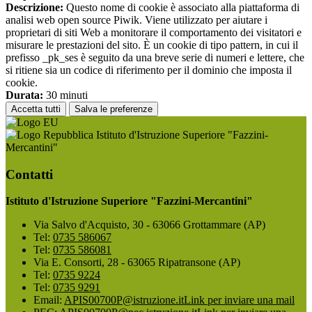
Descrizione:
Questo nome di cookie è associato alla piattaforma di
analisi web open source Piwik. Viene utilizzato per aiutare i
proprietari di siti Web a monitorare il comportamento dei visitatori e
misurare le prestazioni del sito. È un cookie di tipo pattern, in cui il
prefisso _pk_ses è seguito da una breve serie di numeri e lettere, che
si ritiene sia un codice di riferimento per il dominio che imposta il
cookie.
Durata:
30 minuti
Accetta tutti
Salva le preferenze
Istituto d'Istruzione Superiore "Fazzini-
Mercantini"
Contatti
Istituto d'Istruzione Superiore "Fazzini-Mercantini"
Via Salvo d'Acquisto, 30 - 63066 Grottammare (AP)
Tel:
0735 586067
Tel:
0735 586081
Via E. Consorti, 28 - 63065 Ripatransone (AP)
Tel:
0735 9224
Tel:
0735 9291
Email:
APIS00700P@istruzione.it
Link per inviare una mail