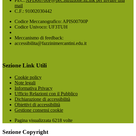
PEC:
APIS00700P@pec.istruzione.it
Link per inviare una
mail
C.F.: 91002030442
Codice Meccanografico: APIS00700P
Codice Univoco: UF3TUH
Meccanismo di feedback:
accessibilita@fazzinimercantini.edu.it
Sezione Link Utili
Cookie policy
Note legali
Informativa Privacy
Ufficio Relazioni con il Pubblico
Dichiarazione di accessibilità
Obiettivi di accessibilità
Gestione consensi cookie
Pagina visualizzata
6218
volte
Sezione Copyright