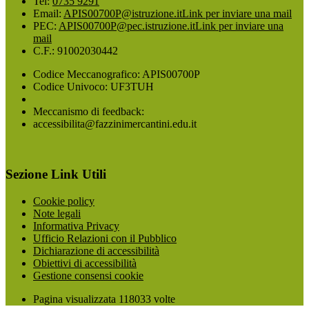
Tel:
0735 9291
Email:
APIS00700P@istruzione.it
Link per inviare una mail
PEC:
APIS00700P@pec.istruzione.it
Link per inviare una
mail
C.F.: 91002030442
Codice Meccanografico: APIS00700P
Codice Univoco: UF3TUH
Meccanismo di feedback:
accessibilita@fazzinimercantini.edu.it
Sezione Link Utili
Cookie policy
Note legali
Informativa Privacy
Ufficio Relazioni con il Pubblico
Dichiarazione di accessibilità
Obiettivi di accessibilità
Gestione consensi cookie
Pagina visualizzata
118033
volte