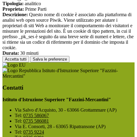
Tipologia:
analitico
Proprieta:
Prime Parti
Descrizione:
Questo nome di cookie è associato alla piattaforma di
analisi web open source Piwik. Viene utilizzato per aiutare i
proprietari di siti Web a monitorare il comportamento dei visitatori e
misurare le prestazioni del sito. È un cookie di tipo pattern, in cui il
prefisso _pk_ses è seguito da una breve serie di numeri e lettere, che
si ritiene sia un codice di riferimento per il dominio che imposta il
cookie.
Durata:
30 minuti
Accetta tutti
Salva le preferenze
Istituto d'Istruzione Superiore "Fazzini-
Mercantini"
Contatti
Istituto d'Istruzione Superiore "Fazzini-Mercantini"
Via Salvo d'Acquisto, 30 - 63066 Grottammare (AP)
Tel:
0735 586067
Tel:
0735 586081
Via E. Consorti, 28 - 63065 Ripatransone (AP)
Tel:
0735 9224