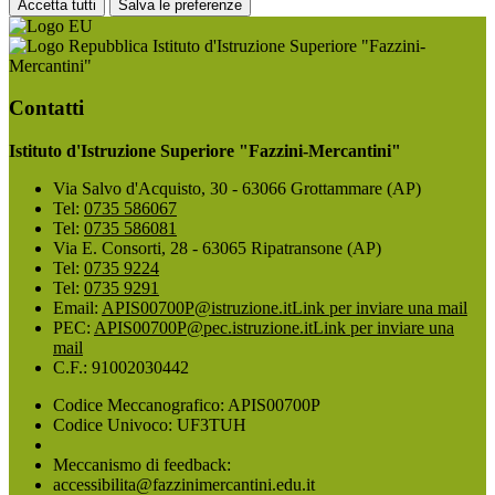
Accetta tutti
Salva le preferenze
Istituto d'Istruzione Superiore "Fazzini-
Mercantini"
Contatti
Istituto d'Istruzione Superiore "Fazzini-Mercantini"
Via Salvo d'Acquisto, 30 - 63066 Grottammare (AP)
Tel:
0735 586067
Tel:
0735 586081
Via E. Consorti, 28 - 63065 Ripatransone (AP)
Tel:
0735 9224
Tel:
0735 9291
Email:
APIS00700P@istruzione.it
Link per inviare una mail
PEC:
APIS00700P@pec.istruzione.it
Link per inviare una
mail
C.F.: 91002030442
Codice Meccanografico: APIS00700P
Codice Univoco: UF3TUH
Meccanismo di feedback:
accessibilita@fazzinimercantini.edu.it