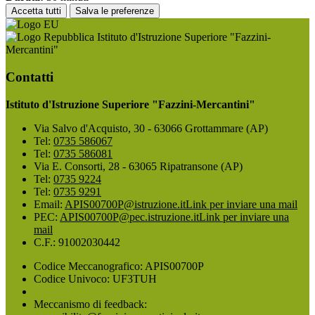
Accetta tutti
Salva le preferenze
Istituto d'Istruzione Superiore "Fazzini-
Mercantini"
Contatti
Istituto d'Istruzione Superiore "Fazzini-Mercantini"
Via Salvo d'Acquisto, 30 - 63066 Grottammare (AP)
Tel:
0735 586067
Tel:
0735 586081
Via E. Consorti, 28 - 63065 Ripatransone (AP)
Tel:
0735 9224
Tel:
0735 9291
Email:
APIS00700P@istruzione.it
Link per inviare una mail
PEC:
APIS00700P@pec.istruzione.it
Link per inviare una
mail
C.F.: 91002030442
Codice Meccanografico: APIS00700P
Codice Univoco: UF3TUH
Meccanismo di feedback: