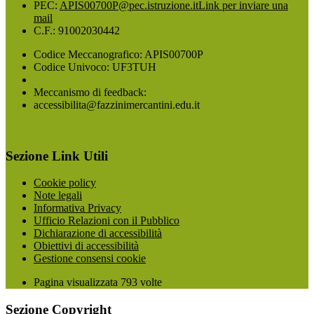
PEC:
APIS00700P@pec.istruzione.it
Link per inviare una
mail
C.F.: 91002030442
Codice Meccanografico: APIS00700P
Codice Univoco: UF3TUH
Meccanismo di feedback:
accessibilita@fazzinimercantini.edu.it
Sezione Link Utili
Cookie policy
Note legali
Informativa Privacy
Ufficio Relazioni con il Pubblico
Dichiarazione di accessibilità
Obiettivi di accessibilità
Gestione consensi cookie
Pagina visualizzata
793
volte
Sezione Copyright