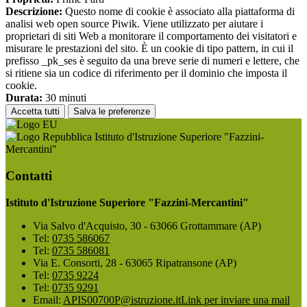
Descrizione:
Questo nome di cookie è associato alla piattaforma di
analisi web open source Piwik. Viene utilizzato per aiutare i
proprietari di siti Web a monitorare il comportamento dei visitatori e
misurare le prestazioni del sito. È un cookie di tipo pattern, in cui il
prefisso _pk_ses è seguito da una breve serie di numeri e lettere, che
si ritiene sia un codice di riferimento per il dominio che imposta il
cookie.
Durata:
30 minuti
Accetta tutti
Salva le preferenze
Istituto d'Istruzione Superiore "Fazzini-
Mercantini"
Contatti
Istituto d'Istruzione Superiore "Fazzini-Mercantini"
Via Salvo d'Acquisto, 30 - 63066 Grottammare (AP)
Tel:
0735 586067
Tel:
0735 586081
Via E. Consorti, 28 - 63065 Ripatransone (AP)
Tel:
0735 9224
Tel:
0735 9291
Email:
APIS00700P@istruzione.it
Link per inviare una mail