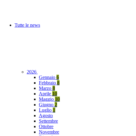
Tutte le news
2026
Gennaio
6
Febbraio
8
Marzo
8
Aprile
10
Maggio
10
Giugno
2
Luglio
1
Agosto
Settembre
Ottobre
Novembre