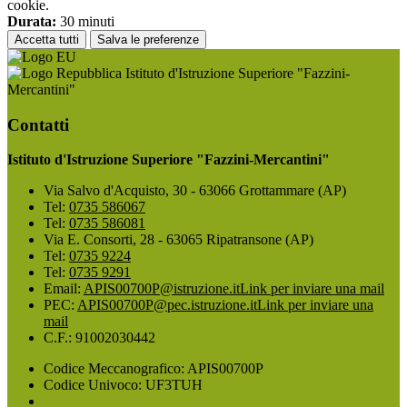
cookie.
Durata:
30 minuti
Accetta tutti
Salva le preferenze
Istituto d'Istruzione Superiore "Fazzini-
Mercantini"
Contatti
Istituto d'Istruzione Superiore "Fazzini-Mercantini"
Via Salvo d'Acquisto, 30 - 63066 Grottammare (AP)
Tel:
0735 586067
Tel:
0735 586081
Via E. Consorti, 28 - 63065 Ripatransone (AP)
Tel:
0735 9224
Tel:
0735 9291
Email:
APIS00700P@istruzione.it
Link per inviare una mail
PEC:
APIS00700P@pec.istruzione.it
Link per inviare una
mail
C.F.: 91002030442
Codice Meccanografico: APIS00700P
Codice Univoco: UF3TUH