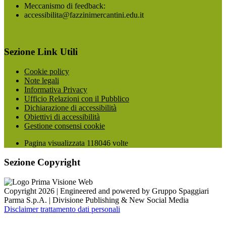
Meccanismo di feedback:
accessibilita@fazzinimercantini.edu.it
Sezione Link Utili
Cookie policy
Note legali
Informativa Privacy
Ufficio Relazioni con il Pubblico
Dichiarazione di accessibilità
Obiettivi di accessibilità
Gestione consensi cookie
Pagina visualizzata
118046
volte
Sezione Copyright
Copyright 2026 | Engineered and powered by Gruppo Spaggiari
Parma S.p.A. | Divisione Publishing & New Social Media
Disclaimer trattamento dati personali