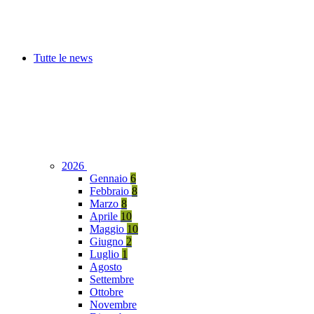
Tutte le news
2026
Gennaio
6
Febbraio
8
Marzo
8
Aprile
10
Maggio
10
Giugno
2
Luglio
1
Agosto
Settembre
Ottobre
Novembre