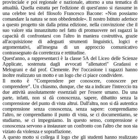
provinciale e poi regionale e nazionale, attorno a una tematica di
attualità. Quella estratta per l'edizione di quest'anno si riassume in
una celebre tesi del filosofo Francesco Bacone: «Non possiamo
comandare la natura se non obbedendole». Il nostro Istituto aderisce
a questo progetto sin dalla prima edizione, nella convinzione che il
suo valore stia innanzitutto nel fatto di promuovere nei ragazzi la
capacità di confrontarsi con l'altro in maniera costruttiva, grazie
all'acquisizione di adeguati strumenti linguistici, logici e
argomentativi, all'insegna di un approccio comunicativo
contrassegnato da correttezza e rettitudine.
Quest'anno, a rappresentarci è la classe 5A del Liceo delle Scienze
Applicate, sostenuta dagli avvocati "allenatori" Gradassi e
Melograni e dal prof. Clemente. Per l'occasione i ragazzi hanno
inoltre realizzato un motto e un logo che ci piace condividere.
Il motto è "Comprendere per conoscere, conoscere per
comprendere". Un chiasmo, dunque, che sta a indicare l'intreccio tra
due attività assolutamente essenziali per l'essere umano. Da una
parte, infatti, non si dà conoscenza, sapere, dibattito senza la
comprensione del punto di vista altrui. Dall'altra, non si dà autentica
comprensione senza conoscenza, senza sapere: comprendiamo
l'altro, ne comprendiamo il punto di vista, se ci documentiamo, se
studiamo, se ci impegniamo. In questo senso, comprensione e
conoscenza servono a instaurare un confronto con l'altro che non sia
viziato da violenza e sopraffazione.
A questo motto si collega il logo che gli studenti hanno realizzato