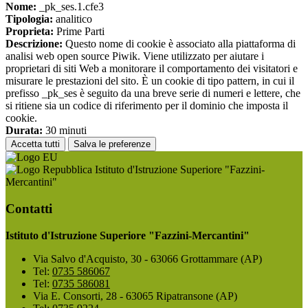
Nome:
_pk_ses.1.cfe3
Tipologia:
analitico
Proprieta:
Prime Parti
Descrizione:
Questo nome di cookie è associato alla piattaforma di
analisi web open source Piwik. Viene utilizzato per aiutare i
proprietari di siti Web a monitorare il comportamento dei visitatori e
misurare le prestazioni del sito. È un cookie di tipo pattern, in cui il
prefisso _pk_ses è seguito da una breve serie di numeri e lettere, che
si ritiene sia un codice di riferimento per il dominio che imposta il
cookie.
Durata:
30 minuti
Accetta tutti
Salva le preferenze
Istituto d'Istruzione Superiore "Fazzini-
Mercantini"
Contatti
Istituto d'Istruzione Superiore "Fazzini-Mercantini"
Via Salvo d'Acquisto, 30 - 63066 Grottammare (AP)
Tel:
0735 586067
Tel:
0735 586081
Via E. Consorti, 28 - 63065 Ripatransone (AP)