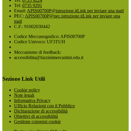
Tel:
0735 9224
Tel:
0735 9291
Email:
APIS00700P@istruzione.it
Link per inviare una mail
PEC:
APIS00700P@pec.istruzione.it
Link per inviare una
mail
C.F.: 91002030442
Codice Meccanografico: APIS00700P
Codice Univoco: UF3TUH
Meccanismo di feedback:
accessibilita@fazzinimercantini.edu.it
Sezione Link Utili
Cookie policy
Note legali
Informativa Privacy
Ufficio Relazioni con il Pubblico
Dichiarazione di accessibilità
Obiettivi di accessibilità
Gestione consensi cookie