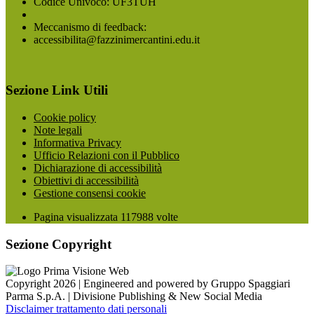
Codice Univoco: UF3TUH
Meccanismo di feedback:
accessibilita@fazzinimercantini.edu.it
Sezione Link Utili
Cookie policy
Note legali
Informativa Privacy
Ufficio Relazioni con il Pubblico
Dichiarazione di accessibilità
Obiettivi di accessibilità
Gestione consensi cookie
Pagina visualizzata
117988
volte
Sezione Copyright
Copyright 2026 | Engineered and powered by Gruppo Spaggiari
Parma S.p.A. | Divisione Publishing & New Social Media
Disclaimer trattamento dati personali