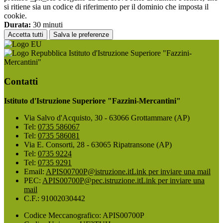
si ritiene sia un codice di riferimento per il dominio che imposta il
cookie.
Durata:
30 minuti
Accetta tutti
Salva le preferenze
Istituto d'Istruzione Superiore "Fazzini-
Mercantini"
Contatti
Istituto d'Istruzione Superiore "Fazzini-Mercantini"
Via Salvo d'Acquisto, 30 - 63066 Grottammare (AP)
Tel:
0735 586067
Tel:
0735 586081
Via E. Consorti, 28 - 63065 Ripatransone (AP)
Tel:
0735 9224
Tel:
0735 9291
Email:
APIS00700P@istruzione.it
Link per inviare una mail
PEC:
APIS00700P@pec.istruzione.it
Link per inviare una
mail
C.F.: 91002030442
Codice Meccanografico: APIS00700P