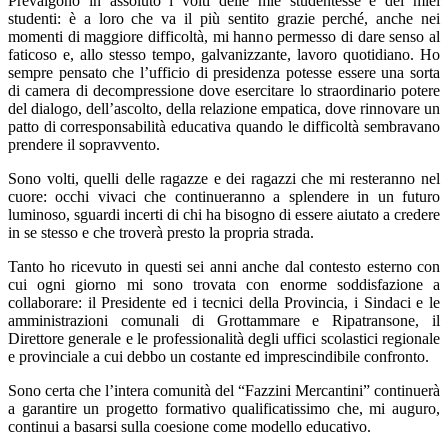
Prevalgono
in assoluto
i volti delle mie studentesse e dei miei
studenti: è a loro che va il più sentito grazie perché, anche nei
momenti di maggiore difficoltà, mi hanno permesso di dare senso al
faticoso e, allo stesso tempo, galvanizzante, lavoro quotidiano. Ho
sempre pensato che l’ufficio di presidenza potesse essere una sorta
di camera di decompressione dove esercitare lo straordinario potere
del dialogo, dell’ascolto, della relazione empatica, dove rinnovare un
patto di corresponsabilità educativa quando le difficoltà sembravano
prendere il sopravvento.
Sono volti, quelli delle ragazze e dei ragazz
i
che mi resteranno nel
cuore: occhi vivaci che continueranno a splendere in un futuro
luminoso, sguardi incerti di chi ha bisogno di essere aiutato a credere
in se stesso e che troverà presto la propria strada.
Tanto ho ricevuto in questi sei anni anche dal contesto esterno con
cui ogni giorno mi sono trovata con enorme soddisfazione a
collaborare: il Presidente ed i tecnici della Provincia, i Sindaci e le
amministrazioni comunali di Grottammare e Ripatransone, il
Direttore generale e l
e professionalità d
egli uffici scolastici regionale
e provinciale a cui debbo un costante ed imprescindibil
e confronto.
Sono certa che l’intera comunità del “Fazzini Mercantini” continuerà
a garantire un progetto formativo qualificatissimo che, mi auguro,
continui a basarsi sulla coesione come modello educativo.