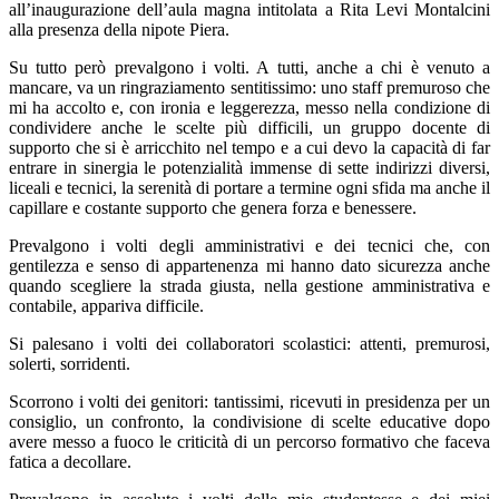
all’inaugurazione dell’aula magna intitolata a Rita Levi Montalcini
alla presenza della nipote Piera.
Su tutto
però prevalgono i volti. A tutti, anche a chi è venuto a
mancare, va un ringraziamento sentitissimo: uno staff premuroso che
mi ha accolto e, con ironia e leggerezza, messo nella condizione di
condividere anche le scelte più difficili, un gruppo docente di
supporto che si è arricchito nel tempo e a cui devo la capacità di far
entrare in sinergia le potenzialità immense di sette indirizzi diversi,
liceali e tecnici, la serenità di portare a termine ogni sfida ma anche
il
capillare e costante
supporto che genera forza e benessere.
Prevalgono i volti degli amministrativi e dei tecnici che, con
gentilezza e
senso di appartenenza
mi hanno dato sicurezza anche
quando scegliere la strada giusta, nella gestione amministrativa e
contabile, appariva difficile.
Si palesano i volti dei collaboratori scolastici: attenti, premurosi,
solerti, sorridenti.
Scorrono i volti dei genitori: tantissimi, ricevuti in presidenza per un
consiglio, un
confronto,
la condivisione di scelte
educative
dopo
avere messo a fuoco le criticità di un percorso
formativo
che faceva
fatica a decollare.