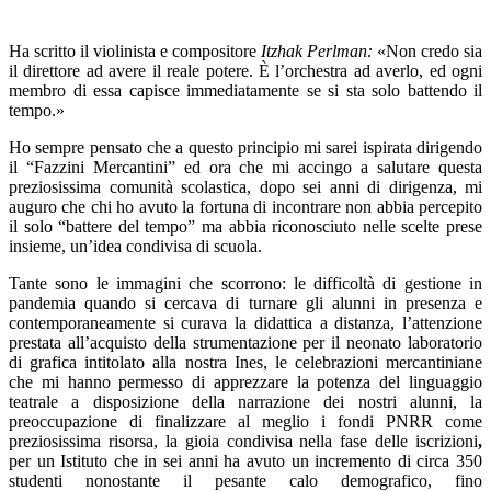
Ha scritto il violinista e compositore
Itzhak Perlman:
«Non credo sia
il direttore ad avere il reale potere. È l’orchestra ad averlo, ed ogni
membro di essa capisce immediatamente se si sta solo battendo il
tempo.»
Ho sempre pensato che a questo principio mi sarei ispirata dirigendo
il “Fazzini Mercantini” ed ora che mi accingo a salutare questa
preziosissima comunità scolastica, dopo sei anni di dirigenza, mi
auguro che chi ho avuto la fortuna di incontrare non abbia percepito
il solo “battere del tempo” ma abbia riconosciuto nelle scelte prese
insieme, un’idea condivis
a d
i scuola.
Tante sono le immagini che scorrono: le difficoltà di gestione in
pandemia quando si cercava di turnare gli alunni in presenza e
contemporaneamente si curava la didattica a distanza, l’attenzione
prestata all’acquisto della strumentazione per il neonato laboratorio
di grafica intitolato alla nostra Ines, le celebrazioni mercantiniane
che mi hanno permesso di apprezzare la potenza del linguaggio
teatrale a disposizione della narrazione dei nostri alunni, la
preoccupazione di finalizzare al meglio i fondi PNRR come
preziosissima risorsa, la gioia condivis
a
nella fase delle iscrizioni
,
per un Istituto che in sei anni ha avuto un incremento di circa 350
studenti nonostante il pesante calo demografico, fino