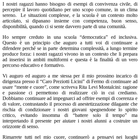
I nostri ragazzi hanno bisogno di esempi di convivenza civile, di
percepire il lavoro quotidiano per uno scopo comune, in un clima
sereno.
Le situazioni complesse, e la scuola è un contesto molto
articolato, si dipanano insieme con competenza,
buon senso,
disponibilità, quando ci si sente davvero parte di una comunità.
Ho sempre creduto in una scuola “democratica” ed inclusiva.
Questo è un principio che auguro a tutti voi di continuare a
difendere perché se in parte determina complessità, a lungo termine
produce forza: i nostri ragazzi vivono in un contesto che li prepara
ad inserirsi in ambiti multiformi e questa è la finalità di un vero
percorso educativo e formativo.
Vi auguro ed auguro a me stessa per il mio prossimo incarico di
dirigenza presso il “Caro Preziotti Licini” di Fermo di continuare ad
usare “mente e cuore”, come scriveva Rita Levi Montalcini: ragione
e passione ci permettono di realizzare ciò in cui crediamo.
Dobbiamo continuare ad impegnarci ad offrire esempi di coerenza e
di valore, contrastando il processo di anestetizzazione dilagante che
rischia di condizionare i nostri giovani spegnendone lo spirito
critico, evitando insomma di “battere solo il tempo” ma
interpretando il presente per aiutare i nostri alunni a costruire un
orizzonte di senso.
Rimarrete tutti nel mio cuore, continuerò a pensarvi nei luoghi