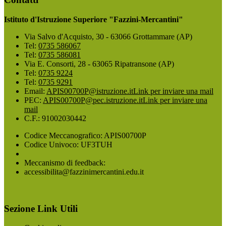
Istituto d'Istruzione Superiore "Fazzini-Mercantini"
Via Salvo d'Acquisto, 30 - 63066 Grottammare (AP)
Tel:
0735 586067
Tel:
0735 586081
Via E. Consorti, 28 - 63065 Ripatransone (AP)
Tel:
0735 9224
Tel:
0735 9291
Email:
APIS00700P@istruzione.it
Link per inviare una mail
PEC:
APIS00700P@pec.istruzione.it
Link per inviare una
mail
C.F.: 91002030442
Codice Meccanografico: APIS00700P
Codice Univoco: UF3TUH
Meccanismo di feedback:
accessibilita@fazzinimercantini.edu.it
Sezione Link Utili