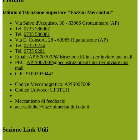
Contatti
Istituto d'Istruzione Superiore "Fazzini-Mercantini"
Via Salvo d'Acquisto, 30 - 63066 Grottammare (AP)
Tel:
0735 586067
Tel:
0735 586081
Via E. Consorti, 28 - 63065 Ripatransone (AP)
Tel:
0735 9224
Tel:
0735 9291
Email:
APIS00700P@istruzione.it
Link per inviare una mail
PEC:
APIS00700P@pec.istruzione.it
Link per inviare una
mail
C.F.: 91002030442
Codice Meccanografico: APIS00700P
Codice Univoco: UF3TUH
Meccanismo di feedback:
accessibilita@fazzinimercantini.edu.it
Sezione Link Utili