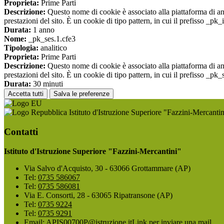
Proprieta:
Prime Parti
Descrizione:
Questo nome di cookie è associato alla piattaforma di ana
prestazioni del sito. È un cookie di tipo pattern, in cui il prefisso _pk
Durata:
1 anno
Nome:
_pk_ses.1.cfe3
Tipologia:
analitico
Proprieta:
Prime Parti
Descrizione:
Questo nome di cookie è associato alla piattaforma di ana
prestazioni del sito. È un cookie di tipo pattern, in cui il prefisso _pk
Durata:
30 minuti
Accetta tutti
Salva le preferenze
Istituto d'Istruzione Superiore "Fazzini-Mercantin
Contatti
Istituto d'Istruzione Superiore "Fazzini-Mercantini"
Via Salvo d'Acquisto, 30 - 63066 Grottammare (AP)
Tel:
0735 586067
Tel:
0735 586081
Via E. Consorti, 28 - 63065 Ripatransone (AP)
Tel:
0735 9224
Tel:
0735 9291
Email:
APIS00700P@istruzione.it
Link per inviare una mail