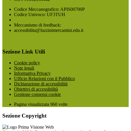
Codice Meccanografico: APIS00700P
Codice Univoco: UF3TUH
Meccanismo di feedback:
accessibilita@fazzinimercantini.edu.it
Sezione Link Utili
Cookie policy
Note legali
Informativa Privacy
Ufficio Relazioni con il Pubblico
Dichiarazione di accessibilità
Obiettivi di accessibilità
Gestione consensi cookie
Pagina visualizzata
960
volte
Sezione Copyright