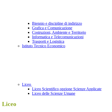
Biennio e discipline di indirizzo
Grafica e Comunicazione
Costruzioni, Ambiente e Territorio
Informatica e Telecomunicazioni
Trasporti e Logistica
Istituto Tecnico Economico
Liceo
Liceo Scientifico opzione Scienze Applicate
Liceo delle Scienze Umane
Liceo