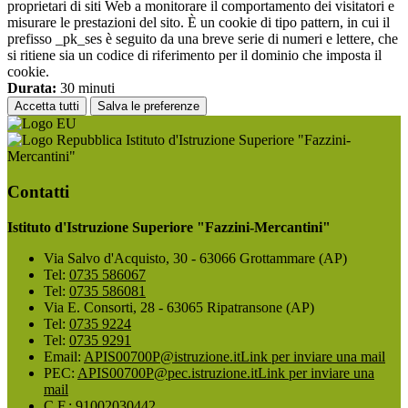
proprietari di siti Web a monitorare il comportamento dei visitatori e
misurare le prestazioni del sito. È un cookie di tipo pattern, in cui il
prefisso _pk_ses è seguito da una breve serie di numeri e lettere, che
si ritiene sia un codice di riferimento per il dominio che imposta il
cookie.
Durata:
30 minuti
Accetta tutti
Salva le preferenze
Istituto d'Istruzione Superiore "Fazzini-
Mercantini"
Contatti
Istituto d'Istruzione Superiore "Fazzini-Mercantini"
Via Salvo d'Acquisto, 30 - 63066 Grottammare (AP)
Tel:
0735 586067
Tel:
0735 586081
Via E. Consorti, 28 - 63065 Ripatransone (AP)
Tel:
0735 9224
Tel:
0735 9291
Email:
APIS00700P@istruzione.it
Link per inviare una mail
PEC:
APIS00700P@pec.istruzione.it
Link per inviare una
mail
C.F.: 91002030442