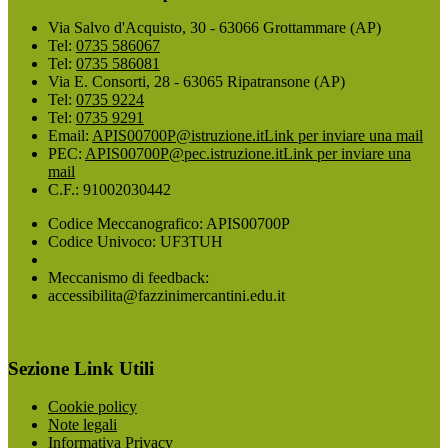
Via Salvo d'Acquisto, 30 - 63066 Grottammare (AP)
Tel:
0735 586067
Tel:
0735 586081
Via E. Consorti, 28 - 63065 Ripatransone (AP)
Tel:
0735 9224
Tel:
0735 9291
Email:
APIS00700P@istruzione.it
Link per inviare una mail
PEC:
APIS00700P@pec.istruzione.it
Link per inviare una
mail
C.F.: 91002030442
Codice Meccanografico: APIS00700P
Codice Univoco: UF3TUH
Meccanismo di feedback:
accessibilita@fazzinimercantini.edu.it
Sezione Link Utili
Cookie policy
Note legali
Informativa Privacy