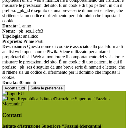
proprietari di siti Web a monitorare il comportamento dei visitatori e
misurare le prestazioni del sito. È un cookie di tipo pattern, in cui il
prefisso _pk_id è seguito da una breve serie di numeri e lettere, che
si ritiene sia un codice di riferimento per il dominio che imposta il
cookie.
Durata:
1 anno
Nome:
_pk_ses.1.cfe3
Tipologia:
analitico
Proprieta:
Prime Parti
Descrizione:
Questo nome di cookie è associato alla piattaforma di
analisi web open source Piwik. Viene utilizzato per aiutare i
proprietari di siti Web a monitorare il comportamento dei visitatori e
misurare le prestazioni del sito. È un cookie di tipo pattern, in cui il
prefisso _pk_ses è seguito da una breve serie di numeri e lettere, che
si ritiene sia un codice di riferimento per il dominio che imposta il
cookie.
Durata:
30 minuti
Accetta tutti
Salva le preferenze
Istituto d'Istruzione Superiore "Fazzini-
Mercantini"
Contatti
Istituto d'Istruzione Superiore "Fazzini-Mercantini"