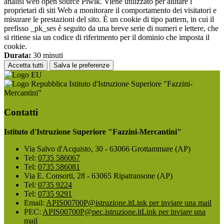
analisi web open source Piwik. Viene utilizzato per aiutare i
proprietari di siti Web a monitorare il comportamento dei visitatori e
misurare le prestazioni del sito. È un cookie di tipo pattern, in cui il
prefisso _pk_ses è seguito da una breve serie di numeri e lettere, che
si ritiene sia un codice di riferimento per il dominio che imposta il
cookie.
Durata:
30 minuti
Accetta tutti
Salva le preferenze
Istituto d'Istruzione Superiore "Fazzini-
Mercantini"
Contatti
Istituto d'Istruzione Superiore "Fazzini-Mercantini"
Via Salvo d'Acquisto, 30 - 63066 Grottammare (AP)
Tel:
0735 586067
Tel:
0735 586081
Via E. Consorti, 28 - 63065 Ripatransone (AP)
Tel:
0735 9224
Tel:
0735 9291
Email:
APIS00700P@istruzione.it
Link per inviare una mail
PEC:
APIS00700P@pec.istruzione.it
Link per inviare una
mail