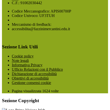
C.F.: 91002030442
Codice Meccanografico: APIS00700P
Codice Univoco: UF3TUH
Meccanismo di feedback:
accessibilita@fazzinimercantini.edu.it
Sezione Link Utili
Cookie policy
Note legali
Informativa Privacy
Ufficio Relazioni con il Pubblico
Dichiarazione di accessibilità
Obiettivi di accessibilità
Gestione consensi cookie
Pagina visualizzata
1624
volte
Sezione Copyright