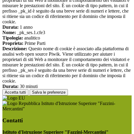
proprietari di siti Web a monitorare il comportamento dei visitatori e
misurare le prestazioni del sito. È un cookie di tipo pattern, in cui il
prefisso _pk_id è seguito da una breve serie di numeri e lettere, che
si ritiene sia un codice di riferimento per il dominio che imposta il
cookie.
Durata:
1 anno
Nome:
_pk_ses.1.cfe3
Tipologia:
analitico
Proprieta:
Prime Parti
Descrizione:
Questo nome di cookie è associato alla piattaforma di
analisi web open source Piwik. Viene utilizzato per aiutare i
proprietari di siti Web a monitorare il comportamento dei visitatori e
misurare le prestazioni del sito. È un cookie di tipo pattern, in cui il
prefisso _pk_ses è seguito da una breve serie di numeri e lettere, che
si ritiene sia un codice di riferimento per il dominio che imposta il
cookie.
Durata:
30 minuti
Accetta tutti
Salva le preferenze
Istituto d'Istruzione Superiore "Fazzini-
Mercantini"
Contatti
Istituto d'Istruzione Superiore "Fazzini-Mercantini"