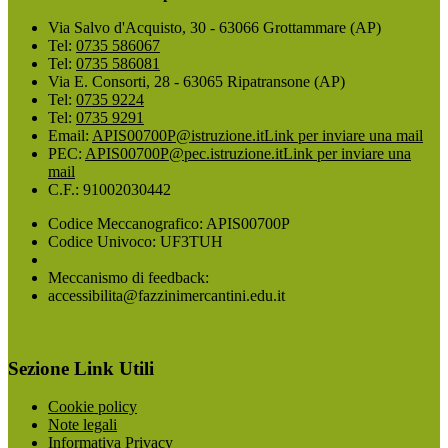
Via Salvo d'Acquisto, 30 - 63066 Grottammare (AP)
Tel:
0735 586067
Tel:
0735 586081
Via E. Consorti, 28 - 63065 Ripatransone (AP)
Tel:
0735 9224
Tel:
0735 9291
Email:
APIS00700P@istruzione.it
Link per inviare una mail
PEC:
APIS00700P@pec.istruzione.it
Link per inviare una
mail
C.F.: 91002030442
Codice Meccanografico: APIS00700P
Codice Univoco: UF3TUH
Meccanismo di feedback:
accessibilita@fazzinimercantini.edu.it
Sezione Link Utili
Cookie policy
Note legali
Informativa Privacy