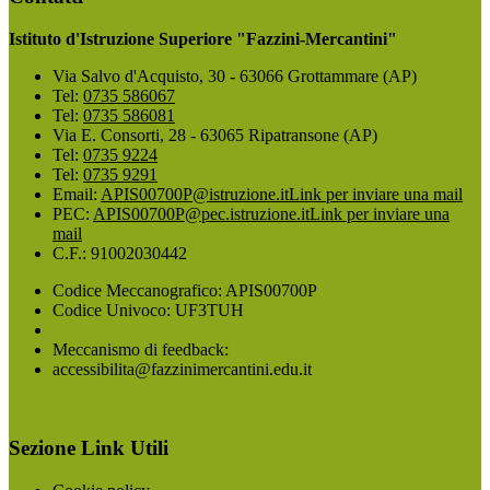
Istituto d'Istruzione Superiore "Fazzini-Mercantini"
Via Salvo d'Acquisto, 30 - 63066 Grottammare (AP)
Tel:
0735 586067
Tel:
0735 586081
Via E. Consorti, 28 - 63065 Ripatransone (AP)
Tel:
0735 9224
Tel:
0735 9291
Email:
APIS00700P@istruzione.it
Link per inviare una mail
PEC:
APIS00700P@pec.istruzione.it
Link per inviare una
mail
C.F.: 91002030442
Codice Meccanografico: APIS00700P
Codice Univoco: UF3TUH
Meccanismo di feedback:
accessibilita@fazzinimercantini.edu.it
Sezione Link Utili