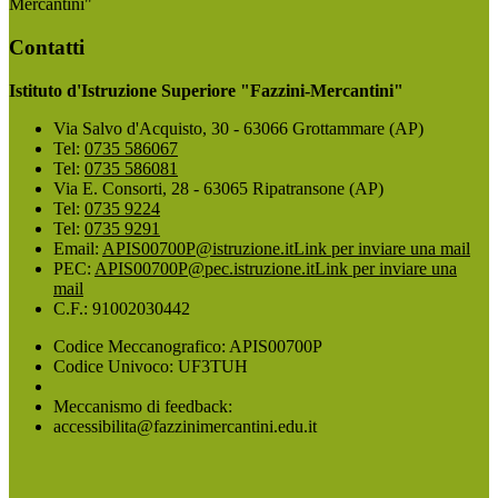
Mercantini"
Contatti
Istituto d'Istruzione Superiore "Fazzini-Mercantini"
Via Salvo d'Acquisto, 30 - 63066 Grottammare (AP)
Tel:
0735 586067
Tel:
0735 586081
Via E. Consorti, 28 - 63065 Ripatransone (AP)
Tel:
0735 9224
Tel:
0735 9291
Email:
APIS00700P@istruzione.it
Link per inviare una mail
PEC:
APIS00700P@pec.istruzione.it
Link per inviare una
mail
C.F.: 91002030442
Codice Meccanografico: APIS00700P
Codice Univoco: UF3TUH
Meccanismo di feedback:
accessibilita@fazzinimercantini.edu.it