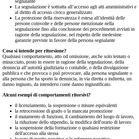
segnalante
La segnalazione è sottratta all’accesso agli atti amministrativi e
al diritto di accesso civico generalizzato
La protezione della riservatezza è estesa all’identità delle
persone coinvolte e delle persone menzionate nella
segnalazione fino alla conclusione dei procedimenti avviati in
ragione della segnalazione, nel rispetto delle medesime
garanzie previste in favore della persona segnalante
Cosa si intende per ritorsione?
Qualsiasi comportamento, atto od omissione, anche solo tentato o
minacciato, posto in essere in ragione della segnalazione, della
denuncia all’autorità giudiziaria o contabile, o della divulgazione
pubblica e che provoca o può provocare, alla persona segnalante o
alla persona che ha sporto la denuncia, in via diretta o indiretta, un
danno ingiusto, da intendersi come danno ingiustificato.
Alcuni esempi di comportamenti ritorsivi?
il licenziamento, la sospensione o misure equivalenti
la retrocessione di grado o la mancata promozione
il mutamento di funzioni, il cambiamento del luogo di lavoro,
la riduzione dello stipendio, la modifica dell'orario di lavoro
la sospensione della formazione o qualsiasi restrizione
dell'accesso alla stessa
le note di merito negative o le referenze negative