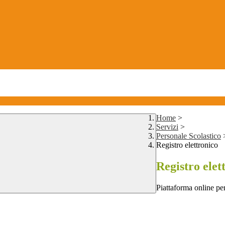
Home
>
Servizi
>
Personale Scolastico
Registro elettronico
Registro elet
Piattaforma online per