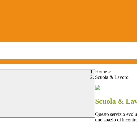
Home
>
Scuola & Lavoro
Scuola & La
Questo servizio evolut
uno spazio di incontro