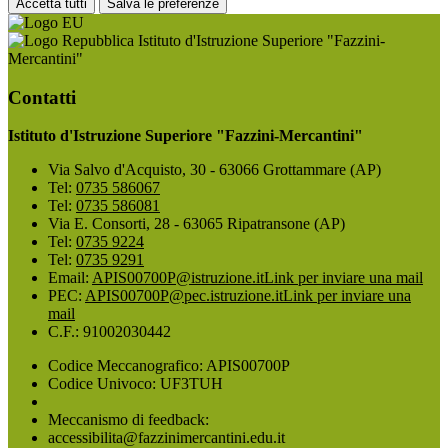
Accetta tutti
Salva le preferenze
Istituto d'Istruzione Superiore "Fazzini-
Mercantini"
Contatti
Istituto d'Istruzione Superiore "Fazzini-Mercantini"
Via Salvo d'Acquisto, 30 - 63066 Grottammare (AP)
Tel:
0735 586067
Tel:
0735 586081
Via E. Consorti, 28 - 63065 Ripatransone (AP)
Tel:
0735 9224
Tel:
0735 9291
Email:
APIS00700P@istruzione.it
Link per inviare una mail
PEC:
APIS00700P@pec.istruzione.it
Link per inviare una
mail
C.F.: 91002030442
Codice Meccanografico: APIS00700P
Codice Univoco: UF3TUH
Meccanismo di feedback:
accessibilita@fazzinimercantini.edu.it