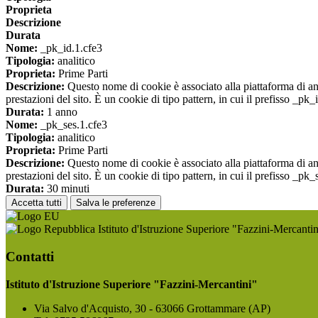
Proprieta
Descrizione
Durata
Nome:
_pk_id.1.cfe3
Tipologia:
analitico
Proprieta:
Prime Parti
Descrizione:
Questo nome di cookie è associato alla piattaforma di ana
prestazioni del sito. È un cookie di tipo pattern, in cui il prefisso _pk
Durata:
1 anno
Nome:
_pk_ses.1.cfe3
Tipologia:
analitico
Proprieta:
Prime Parti
Descrizione:
Questo nome di cookie è associato alla piattaforma di ana
prestazioni del sito. È un cookie di tipo pattern, in cui il prefisso _pk
Durata:
30 minuti
Accetta tutti
Salva le preferenze
Istituto d'Istruzione Superiore "Fazzini-Mercantin
Contatti
Istituto d'Istruzione Superiore "Fazzini-Mercantini"
Via Salvo d'Acquisto, 30 - 63066 Grottammare (AP)