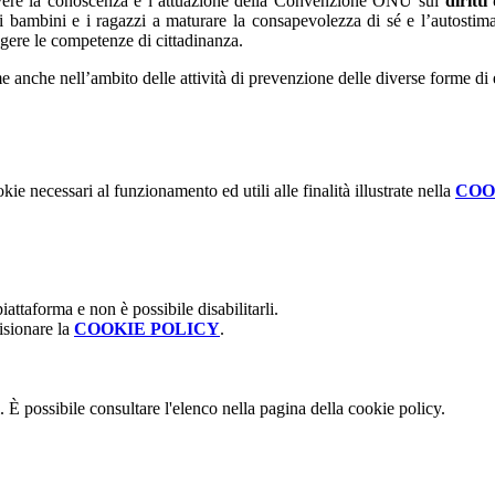
uovere la conoscenza e l’attuazione della Convenzione ONU sui
diritti
 i bambini e i ragazzi a maturare la consapevolezza di sé e l’autostima,
ungere le competenze di cittadinanza.
e anche nell’ambito delle attività di prevenzione delle diverse forme di
kie necessari al funzionamento ed utili alle finalità illustrate nella
COO
attaforma e non è possibile disabilitarli.
isionare la
COOKIE POLICY
.
 È possibile consultare l'elenco nella pagina della cookie policy.