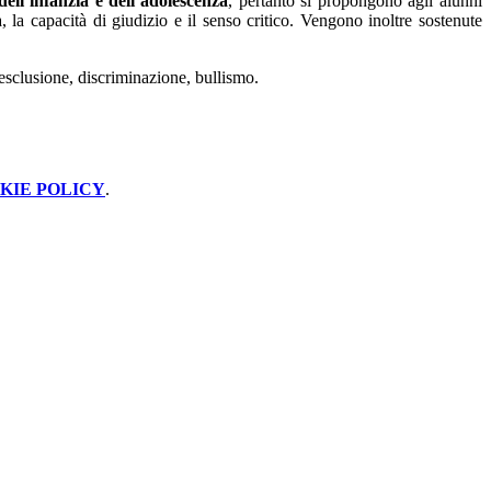
 dell’infanzia e dell’adolescenza
, pertanto si propongono agli alunni
 la capacità di giudizio e il senso critico. Vengono inoltre sostenute
 esclusione, discriminazione, bullismo.
KIE POLICY
.