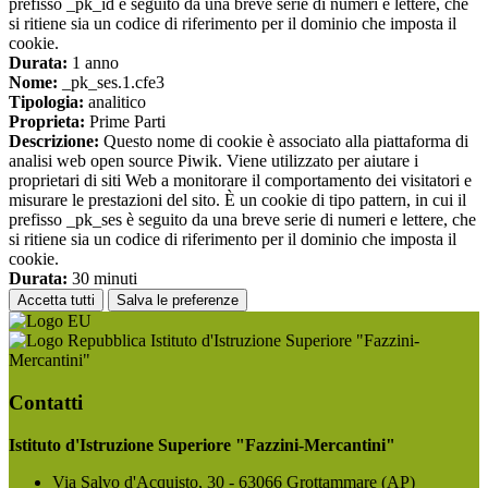
prefisso _pk_id è seguito da una breve serie di numeri e lettere, che
si ritiene sia un codice di riferimento per il dominio che imposta il
cookie.
Durata:
1 anno
Nome:
_pk_ses.1.cfe3
Tipologia:
analitico
Proprieta:
Prime Parti
Descrizione:
Questo nome di cookie è associato alla piattaforma di
analisi web open source Piwik. Viene utilizzato per aiutare i
proprietari di siti Web a monitorare il comportamento dei visitatori e
misurare le prestazioni del sito. È un cookie di tipo pattern, in cui il
prefisso _pk_ses è seguito da una breve serie di numeri e lettere, che
si ritiene sia un codice di riferimento per il dominio che imposta il
cookie.
Durata:
30 minuti
Accetta tutti
Salva le preferenze
Istituto d'Istruzione Superiore "Fazzini-
Mercantini"
Contatti
Istituto d'Istruzione Superiore "Fazzini-Mercantini"
Via Salvo d'Acquisto, 30 - 63066 Grottammare (AP)