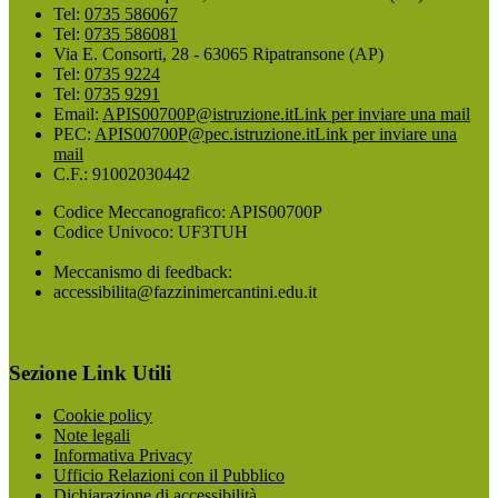
Tel:
0735 586067
Tel:
0735 586081
Via E. Consorti, 28 - 63065 Ripatransone (AP)
Tel:
0735 9224
Tel:
0735 9291
Email:
APIS00700P@istruzione.it
Link per inviare una mail
PEC:
APIS00700P@pec.istruzione.it
Link per inviare una
mail
C.F.: 91002030442
Codice Meccanografico: APIS00700P
Codice Univoco: UF3TUH
Meccanismo di feedback:
accessibilita@fazzinimercantini.edu.it
Sezione Link Utili
Cookie policy
Note legali
Informativa Privacy
Ufficio Relazioni con il Pubblico
Dichiarazione di accessibilità