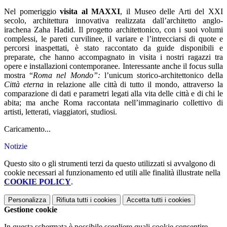
Nel pomeriggio
visita al
MAXXI
, il Museo delle Arti del XXI
secolo, architettura innovativa realizzata dall’architetto anglo-
irachena Zaha Hadid. Il progetto architettonico, con i suoi volumi
complessi, le pareti curvilinee, il variare e l’intrecciarsi di quote e
percorsi inaspettati, è stato raccontato da guide disponibili e
preparate, che hanno accompagnato in visita i nostri ragazzi tra
opere e installazioni contemporanee. Interessante anche il focus sulla
mostra “
Roma nel Mondo”:
l’unicum storico-architettonico della
Città eterna
in relazione alle città di tutto il mondo, attraverso la
comparazione di dati e parametri legati alla vita delle città e di chi le
abita; ma anche Roma raccontata nell’immaginario collettivo di
artisti, letterati, viaggiatori, studiosi.
Caricamento...
Notizie
Questo sito o gli strumenti terzi da questo utilizzati si avvalgono di
cookie necessari al funzionamento ed utili alle finalità illustrate nella
COOKIE POLICY
.
Personalizza
Rifiuta tutti
i cookies
Accetta tutti
i cookies
Gestione cookie
In questa schermata è possibile scegliere quali cookie consentire.