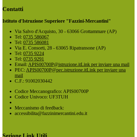
Contatti
Istituto d'Istruzione Superiore "Fazzini-Mercantini"
Via Salvo d'Acquisto, 30 - 63066 Grottammare (AP)
Tel:
0735 586067
Tel:
0735 586081
Via E. Consorti, 28 - 63065 Ripatransone (AP)
Tel:
0735 9224
Tel:
0735 9291
Email:
APIS00700P@istruzione.it
Link per inviare una mail
PEC:
APIS00700P@pec.istruzione.it
Link per inviare una
mail
C.F.: 91002030442
Codice Meccanografico: APIS00700P
Codice Univoco: UF3TUH
Meccanismo di feedback:
accessibilita@fazzinimercantini.edu.it
Sezione Link Utili