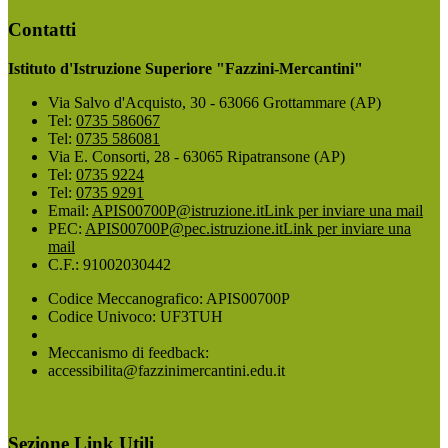
Contatti
Istituto d'Istruzione Superiore "Fazzini-Mercantini"
Via Salvo d'Acquisto, 30 - 63066 Grottammare (AP)
Tel:
0735 586067
Tel:
0735 586081
Via E. Consorti, 28 - 63065 Ripatransone (AP)
Tel:
0735 9224
Tel:
0735 9291
Email:
APIS00700P@istruzione.it
Link per inviare una mail
PEC:
APIS00700P@pec.istruzione.it
Link per inviare una
mail
C.F.: 91002030442
Codice Meccanografico: APIS00700P
Codice Univoco: UF3TUH
Meccanismo di feedback:
accessibilita@fazzinimercantini.edu.it
Sezione Link Utili