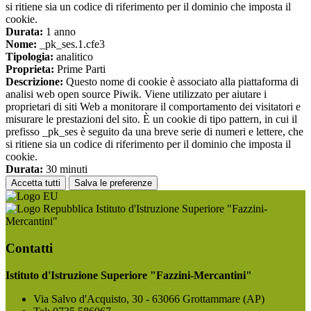
si ritiene sia un codice di riferimento per il dominio che imposta il
cookie.
Durata:
1 anno
Nome:
_pk_ses.1.cfe3
Tipologia:
analitico
Proprieta:
Prime Parti
Descrizione:
Questo nome di cookie è associato alla piattaforma di
analisi web open source Piwik. Viene utilizzato per aiutare i
proprietari di siti Web a monitorare il comportamento dei visitatori e
misurare le prestazioni del sito. È un cookie di tipo pattern, in cui il
prefisso _pk_ses è seguito da una breve serie di numeri e lettere, che
si ritiene sia un codice di riferimento per il dominio che imposta il
cookie.
Durata:
30 minuti
Accetta tutti
Salva le preferenze
Istituto d'Istruzione Superiore "Fazzini-
Mercantini"
Contatti
Istituto d'Istruzione Superiore "Fazzini-Mercantini"
Via Salvo d'Acquisto, 30 - 63066 Grottammare (AP)