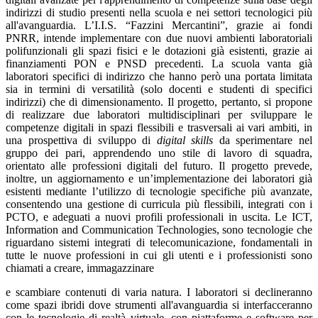
indirizzi di studio presenti nella scuola e nei settori tecnologici più
all'avanguardia. L’I.I.S. “Fazzini Mercantini”, grazie ai fondi
PNRR, intende implementare con due nuovi ambienti laboratoriali
polifunzionali gli spazi fisici e le dotazioni già esistenti, grazie ai
finanziamenti PON e PNSD precedenti. La scuola vanta già
laboratori specifici di indirizzo che hanno però una portata limitata
sia in termini di versatilità (solo docenti e studenti di specifici
indirizzi) che di dimensionamento. Il progetto, pertanto, si propone
di realizzare due laboratori multidisciplinari per sviluppare le
competenze digitali in spazi flessibili e trasversali ai vari ambiti, in
una prospettiva di sviluppo di
digital skills
da sperimentare nel
gruppo dei pari, apprendendo uno stile di lavoro di squadra,
orientato alle professioni digitali del futuro. Il progetto prevede,
inoltre, un aggiornamento e un’implementazione dei laboratori già
esistenti mediante l’utilizzo di tecnologie specifiche più avanzate,
consentendo una gestione di curricula più flessibili, integrati con i
PCTO, e adeguati a nuovi profili professionali in uscita. Le ICT,
Information and Communication Technologies, sono tecnologie che
riguardano sistemi integrati di telecomunicazione, fondamentali in
tutte le nuove professioni in cui gli utenti e i professionisti sono
chiamati a creare, immagazzinare
e scambiare contenuti di varia natura. I laboratori si declineranno
come spazi ibridi dove strumenti all'avanguardia si interfacceranno
con le tecnologie di realtà virtuale, con piattaforme e software per