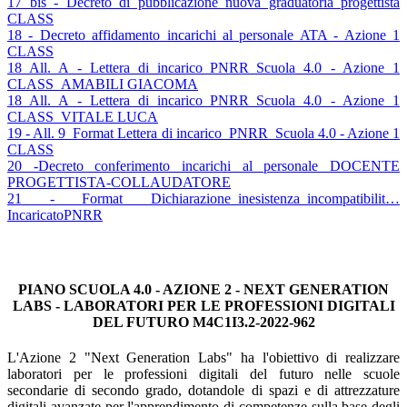
17 bis - Decreto di pubblicazione nuova graduatoria progettista
CLASS
18 - Decreto affidamento incarichi al personale ATA - Azione 1
CLASS
18 All. A - Lettera di incarico_PNRR_Scuola 4.0 - Azione 1
CLASS_AMABILI GIACOMA
18 All. A - Lettera di incarico_PNRR_Scuola 4.0 - Azione 1
CLASS_VITALE LUCA
19 - All. 9_Format Lettera di incarico_PNRR_Scuola 4.0 - Azione 1
CLASS
20 -Decreto conferimento incarichi al personale DOCENTE
PROGETTISTA-COLLAUDATORE
21 - Format Dichiarazione_inesistenza_incompatibilit…
IncaricatoPNRR
PIANO SCUOLA 4.0 - AZIONE 2 - NEXT GENERATION
LABS - LABORATORI PER LE PROFESSIONI DIGITALI
DEL FUTURO M4C1I3.2-2022-962
L'Azione 2 "Next Generation Labs" ha l'obiettivo di realizzare
laboratori per le professioni digitali del futuro nelle scuole
secondarie di secondo grado, dotandole di spazi e di attrezzature
digitali avanzate per l'apprendimento di competenze sulla base degli