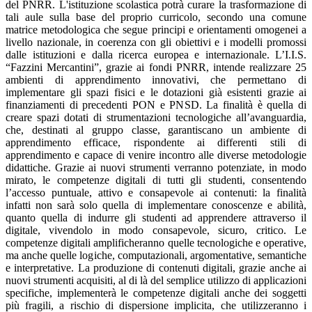
del PNRR. L'istituzione scolastica potrà curare la trasformazione di
tali aule sulla base del proprio curricolo, secondo una comune
matrice metodologica che segue principi e orientamenti omogenei a
livello nazionale, in coerenza con gli obiettivi e i modelli promossi
dalle istituzioni e dalla ricerca europea e internazionale. L’I.I.S.
“Fazzini Mercantini”, grazie ai fondi PNRR, intende realizzare 25
ambienti di apprendimento innovativi, che permettano di
implementare gli spazi fisici e le dotazioni già esistenti grazie ai
finanziamenti di precedenti PON e PNSD. La finalità è quella di
creare spazi dotati di strumentazioni tecnologiche all’avanguardia,
che, destinati al gruppo classe, garantiscano un ambiente di
apprendimento efficace, rispondente ai differenti stili di
apprendimento e capace di venire incontro alle diverse metodologie
didattiche. Grazie ai nuovi strumenti verranno potenziate, in modo
mirato, le competenze digitali di tutti gli studenti, consentendo
l’accesso puntuale, attivo e consapevole ai contenuti: la finalità
infatti non sarà solo quella di implementare conoscenze e abilità,
quanto quella di indurre gli studenti ad apprendere attraverso il
digitale, vivendolo in modo consapevole, sicuro, critico. Le
competenze digitali amplificheranno quelle tecnologiche e operative,
ma anche quelle logiche, computazionali, argomentative, semantiche
e interpretative. La produzione di contenuti digitali, grazie anche ai
nuovi strumenti acquisiti, al di là del semplice utilizzo di applicazioni
specifiche, implementerà le competenze digitali anche dei soggetti
più fragili, a rischio di dispersione implicita, che utilizzeranno i