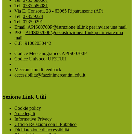
Tel:
0735 586067
Tel:
0735 586081
Via E. Consorti, 28 - 63065 Ripatransone (AP)
Tel:
0735 9224
Tel:
0735 9291
Email:
APIS00700P@istruzione.it
Link per inviare una mail
PEC:
APIS00700P@pec.istruzione.it
Link per inviare una
mail
C.F.: 91002030442
Codice Meccanografico: APIS00700P
Codice Univoco: UF3TUH
Meccanismo di feedback:
accessibilita@fazzinimercantini.edu.it
Sezione Link Utili
Cookie policy
Note legali
Informativa Privacy
Ufficio Relazioni con il Pubblico
Dichiarazione di accessibilità