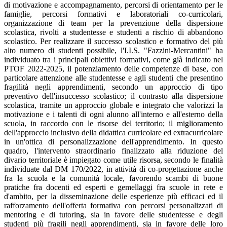
di motivazione e accompagnamento, percorsi di orientamento per le
famiglie, percorsi formativi e laboratoriali co-curricolari,
organizzazione di team per la prevenzione della dispersione
scolastica, rivolti a studentesse e studenti a rischio di abbandono
scolastico. Per realizzare il successo scolastico e formativo del più
alto numero di studenti possibile, l'I.I.S. "Fazzini-Mercantini" ha
individuato tra i principali obiettivi formativi, come già indicato nel
PTOF 2022-2025, il potenziamento delle competenze di base, con
particolare attenzione alle studentesse e agli studenti che presentino
fragilità negli apprendimenti, secondo un approccio di tipo
preventivo dell'insuccesso scolastico; il contrasto alla dispersione
scolastica, tramite un approccio globale e integrato che valorizzi la
motivazione e i talenti di ogni alunno all'interno e all'esterno della
scuola, in raccordo con le risorse del territorio; il miglioramento
dell'approccio inclusivo della didattica curricolare ed extracurricolare
in un'ottica di personalizzazione dell'apprendimento. In questo
quadro, l'intervento straordinario finalizzato alla riduzione del
divario territoriale è impiegato come utile risorsa, secondo le finalità
individuate dal DM 170/2022, in attività di co-progettazione anche
fra la scuola e la comunità locale, favorendo scambi di buone
pratiche fra docenti ed esperti e gemellaggi fra scuole in rete e
d'ambito, per la disseminazione delle esperienze più efficaci ed il
rafforzamento dell'offerta formativa con percorsi personalizzati di
mentoring e di tutoring, sia in favore delle studentesse e degli
studenti più fragili negli apprendimenti, sia in favore delle loro