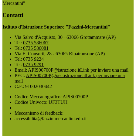
Mercantini"
Contatti
Istituto d'Istruzione Superiore "Fazzini-Mercantini"
Via Salvo d'Acquisto, 30 - 63066 Grottammare (AP)
Tel:
0735 586067
Tel:
0735 586081
Via E. Consorti, 28 - 63065 Ripatransone (AP)
Tel:
0735 9224
Tel:
0735 9291
Email:
APIS00700P@istruzione.it
Link per inviare una mail
PEC:
APIS00700P@pec.istruzione.it
Link per inviare una
mail
C.F.: 91002030442
Codice Meccanografico: APIS00700P
Codice Univoco: UF3TUH
Meccanismo di feedback:
accessibilita@fazzinimercantini.edu.it