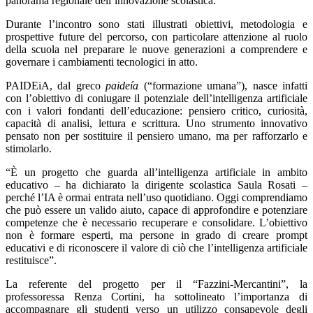
panorama regionale dell’innovazione scolastica.
Durante l’incontro sono stati illustrati obiettivi, metodologia e
prospettive future del percorso, con particolare attenzione al ruolo
della scuola nel preparare le nuove generazioni a comprendere e
governare i cambiamenti tecnologici in atto.
PAIDEiA, dal greco
paideía
(“formazione umana”), nasce infatti
con l’obiettivo di coniugare il potenziale dell’intelligenza artificiale
con i valori fondanti dell’educazione: pensiero critico, curiosità,
capacità di analisi, lettura e scrittura. Uno strumento innovativo
pensato non per sostituire il pensiero umano, ma per rafforzarlo e
stimolarlo.
“È un progetto che guarda all’intelligenza artificiale in ambito
educativo – ha dichiarato la dirigente scolastica Saula Rosati –
perché l’IA è ormai entrata nell’uso quotidiano. Oggi comprendiamo
che può essere un valido aiuto, capace di approfondire e potenziare
competenze che è necessario recuperare e consolidare. L’obiettivo
non è formare esperti, ma persone in grado di creare prompt
educativi e di riconoscere il valore di ciò che l’intelligenza artificiale
restituisce”.
La referente del progetto per il “Fazzini-Mercantini”, la
professoressa Renza Cortini, ha sottolineato l’importanza di
accompagnare gli studenti verso un utilizzo consapevole degli