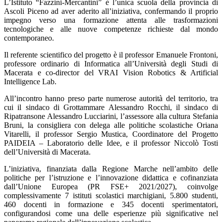
L’Istituto “Fazzini-Mercantini” è l’unica scuola della provincia di
Ascoli Piceno ad aver aderito all’iniziativa, confermando il proprio
impegno verso una formazione attenta alle trasformazioni
tecnologiche e alle nuove competenze richieste dal mondo
contemporaneo.
Il referente scientifico del progetto è il professor Emanuele Frontoni,
professore ordinario di Informatica all’Università degli Studi di
Macerata e co-director del VRAI Vision Robotics & Artificial
Intelligence Lab.
All’incontro hanno preso parte numerose autorità del territorio, tra
cui il sindaco di Grottammare Alessandro Rocchi, il sindaco di
Ripatransone Alessandro Lucciarini, l’assessore alla cultura Stefania
Bruni, la consigliera con delega alle politiche scolastiche Oriana
Vitarelli, il professor Sergio Mustica, Coordinatore del Progetto
PAIDEIA – Laboratorio delle Idee, e il professor Niccolò Tosti
dell’Università di Macerata.
L’iniziativa, finanziata dalla Regione Marche nell’ambito delle
politiche per l’istruzione e l’innovazione didattica e cofinanziata
dall’Unione Europea (PR FSE+ 2021/2027), coinvolge
complessivamente 7 istituti scolastici marchigiani, 5.800 studenti,
460 docenti in formazione e 345 docenti sperimentatori,
configurandosi come una delle esperienze più significative nel