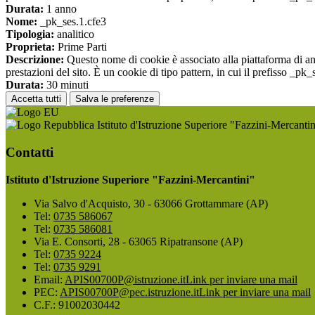
Durata:
1 anno
Nome:
_pk_ses.1.cfe3
Tipologia:
analitico
Proprieta:
Prime Parti
Descrizione:
Questo nome di cookie è associato alla piattaforma di ana
prestazioni del sito. È un cookie di tipo pattern, in cui il prefisso _pk
Durata:
30 minuti
Accetta tutti
Salva le preferenze
Istituto d'Istruzione Superiore "Fazzini-Mercantin
Contatti
Istituto d'Istruzione Superiore "Fazzini-Mercantini"
Via Salvo d'Acquisto, 30 - 63066 Grottammare (AP)
Tel:
0735 586067
Tel:
0735 586081
Via E. Consorti, 28 - 63065 Ripatransone (AP)
Tel:
0735 9224
Tel:
0735 9291
Email:
APIS00700P@istruzione.it
Link per inviare una mail
PEC:
APIS00700P@pec.istruzione.it
Link per inviare una mail
C.F.: 91002030442