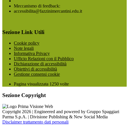
Meccanismo di feedback:
accessibilita@fazzinimercantini.edu.it
Sezione Link Utili
Cookie policy
Note legali
Informativa Privacy
Ufficio Relazioni con il Pubblico
Dichiarazione di accessibilità
Obiettivi di accessibilità
Gestione consensi cookie
Pagina visualizzata
1250
volte
Sezione Copyright
Copyright 2026 | Engineered and powered by Gruppo Spaggiari
Parma S.p.A. | Divisione Publishing & New Social Media
Disclaimer trattamento dati personali