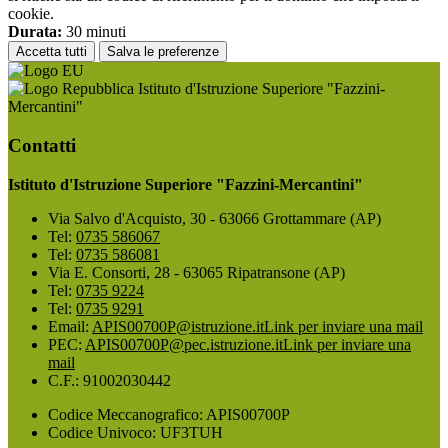
cookie.
Durata:
30 minuti
Accetta tutti
Salva le preferenze
Istituto d'Istruzione Superiore "Fazzini-
Mercantini"
Contatti
Istituto d'Istruzione Superiore "Fazzini-Mercantini"
Via Salvo d'Acquisto, 30 - 63066 Grottammare (AP)
Tel:
0735 586067
Tel:
0735 586081
Via E. Consorti, 28 - 63065 Ripatransone (AP)
Tel:
0735 9224
Tel:
0735 9291
Email:
APIS00700P@istruzione.it
Link per inviare una mail
PEC:
APIS00700P@pec.istruzione.it
Link per inviare una
mail
C.F.: 91002030442
Codice Meccanografico: APIS00700P
Codice Univoco: UF3TUH