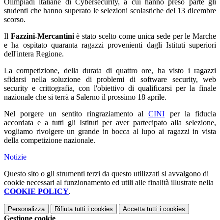
Olimpiadi italiane di Cybersecurity, a cui hanno preso parte gli
studenti che hanno superato le selezioni scolastiche del 13 dicembre
scorso.
Il
Fazzini-Mercantini
è stato scelto come unica sede per le Marche
e ha ospitato quaranta ragazzi provenienti dagli Istituti superiori
dell'intera Regione.
La competizione, della durata di quattro ore, ha visto i ragazzi
sfidarsi nella soluzione di problemi di software security, web
security e crittografia, con l'obiettivo di qualificarsi per la finale
nazionale che si terrà a Salerno il prossimo 18 aprile.
Nel porgere un sentito ringraziamento al
CINI
per la fiducia
accordata e a tutti gli Istituti per aver partecipato alla selezione,
vogliamo rivolgere un grande in bocca al lupo ai ragazzi in vista
della competizione nazionale.
Notizie
Questo sito o gli strumenti terzi da questo utilizzati si avvalgono di
cookie necessari al funzionamento ed utili alle finalità illustrate nella
COOKIE POLICY
.
Personalizza
Rifiuta tutti
i cookies
Accetta tutti
i cookies
Gestione cookie