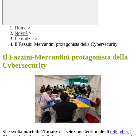
Home
>
Novità
>
Le notizie
>
Il Fazzini-Mercantini protagonista della Cybersecurity
Il Fazzini-Mercantini protagonista della
Cybersecurity
Si è svolta
martedì 17 marzo
la selezione territoriale di
OliCyber
, le