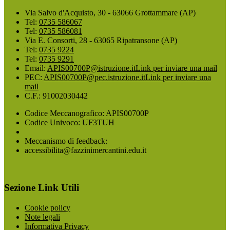
Via Salvo d'Acquisto, 30 - 63066 Grottammare (AP)
Tel:
0735 586067
Tel:
0735 586081
Via E. Consorti, 28 - 63065 Ripatransone (AP)
Tel:
0735 9224
Tel:
0735 9291
Email:
APIS00700P@istruzione.it
Link per inviare una mail
PEC:
APIS00700P@pec.istruzione.it
Link per inviare una
mail
C.F.: 91002030442
Codice Meccanografico: APIS00700P
Codice Univoco: UF3TUH
Meccanismo di feedback:
accessibilita@fazzinimercantini.edu.it
Sezione Link Utili
Cookie policy
Note legali
Informativa Privacy