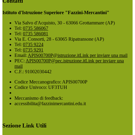
Contatti
Istituto d'Istruzione Superiore "Fazzini-Mercantini"
Via Salvo d'Acquisto, 30 - 63066 Grottammare (AP)
Tel:
0735 586067
Tel:
0735 586081
Via E. Consorti, 28 - 63065 Ripatransone (AP)
Tel:
0735 9224
Tel:
0735 9291
Email:
APIS00700P@istruzione.it
Link per inviare una mail
PEC:
APIS00700P@pec.istruzione.it
Link per inviare una
mail
C.F.: 91002030442
Codice Meccanografico: APIS00700P
Codice Univoco: UF3TUH
Meccanismo di feedback:
accessibilita@fazzinimercantini.edu.it
Sezione Link Utili