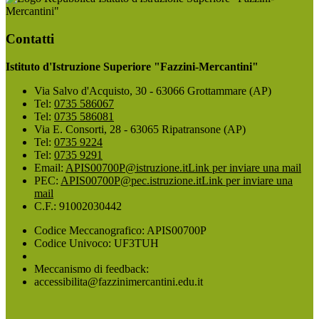
Mercantini"
Contatti
Istituto d'Istruzione Superiore "Fazzini-Mercantini"
Via Salvo d'Acquisto, 30 - 63066 Grottammare (AP)
Tel:
0735 586067
Tel:
0735 586081
Via E. Consorti, 28 - 63065 Ripatransone (AP)
Tel:
0735 9224
Tel:
0735 9291
Email:
APIS00700P@istruzione.it
Link per inviare una mail
PEC:
APIS00700P@pec.istruzione.it
Link per inviare una
mail
C.F.: 91002030442
Codice Meccanografico: APIS00700P
Codice Univoco: UF3TUH
Meccanismo di feedback:
accessibilita@fazzinimercantini.edu.it