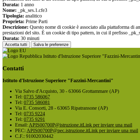
Durata:
1 anno
Nome:
_pk_ses.1.cfe3
Tipologia:
analitico
Proprieta:
Prime Parti
Descrizione:
Questo nome di cookie è associato alla piattaforma di ana
prestazioni del sito. È un cookie di tipo pattern, in cui il prefisso _pk
Durata:
30 minuti
Accetta tutti
Salva le preferenze
Istituto d'Istruzione Superiore "Fazzini-Mercantin
Contatti
Istituto d'Istruzione Superiore "Fazzini-Mercantini"
Via Salvo d'Acquisto, 30 - 63066 Grottammare (AP)
Tel:
0735 586067
Tel:
0735 586081
Via E. Consorti, 28 - 63065 Ripatransone (AP)
Tel:
0735 9224
Tel:
0735 9291
Email:
APIS00700P@istruzione.it
Link per inviare una mail
PEC:
APIS00700P@pec.istruzione.it
Link per inviare una mail
C.F.: 91002030442