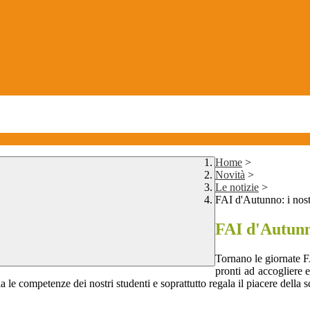
Home
>
Novità
>
Le notizie
>
FAI d'Autunno: i nost
FAI d'Autunno
Tornano le giornate F
pronti ad accogliere 
le competenze dei nostri studenti e soprattutto regala il piacere della s