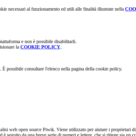
kie necessari al funzionamento ed utili alle finalità illustrate nella
COO
attaforma e non è possibile disabilitarli.
isionare la
COOKIE POLICY
.
 È possibile consultare l'elenco nella pagina della cookie policy.
lisi web open source Piwik. Viene utilizzato per aiutare i proprietari di
_id è seguito da una breve serie di numeri e lettere, che si ritiene sia un 