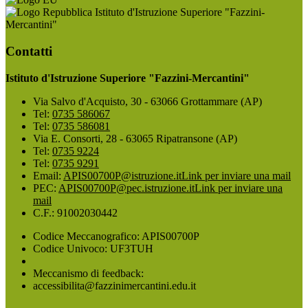
Istituto d'Istruzione Superiore "Fazzini-
Mercantini"
Contatti
Istituto d'Istruzione Superiore "Fazzini-Mercantini"
Via Salvo d'Acquisto, 30 - 63066 Grottammare (AP)
Tel:
0735 586067
Tel:
0735 586081
Via E. Consorti, 28 - 63065 Ripatransone (AP)
Tel:
0735 9224
Tel:
0735 9291
Email:
APIS00700P@istruzione.it
Link per inviare una mail
PEC:
APIS00700P@pec.istruzione.it
Link per inviare una
mail
C.F.: 91002030442
Codice Meccanografico: APIS00700P
Codice Univoco: UF3TUH
Meccanismo di feedback:
accessibilita@fazzinimercantini.edu.it